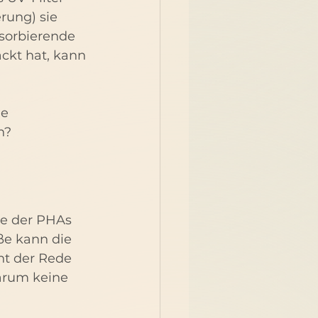
rung) sie 
sorbierende 
ckt hat, kann 
e 
n?
e der PHAs 
ße kann die 
ht der Rede 
arum keine 