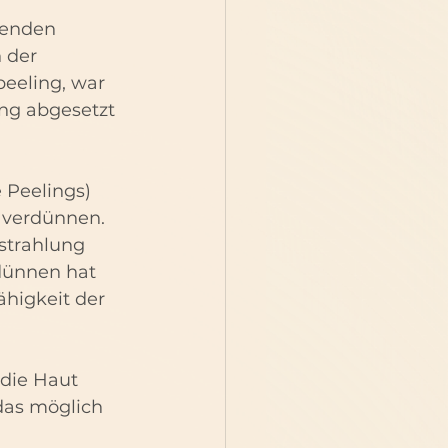
wenden 
 der 
eeling, war 
ng abgesetzt 
 Peelings) 
 verdünnen. 
strahlung 
dünnen hat 
ähigkeit der 
die Haut 
das möglich 