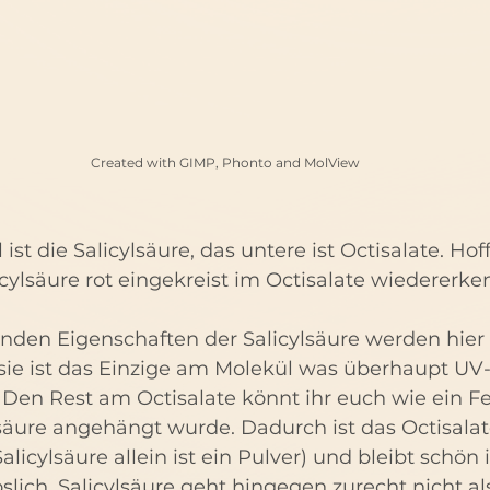
 Created with GIMP, Phonto and MolView
st die Salicylsäure, das untere ist Octisalate. Hoff
cylsäure rot eingekreist im Octisalate wiedererke
nden Eigenschaften der Salicylsäure werden hier
sie ist das Einzige am Molekül was überhaupt UV-
Den Rest am Octisalate könnt ihr euch wie ein Fet
säure angehängt wurde. Dadurch ist das Octisalate
Salicylsäure allein ist ein Pulver) und bleibt schön
slich. Salicylsäure geht hingegen zurecht nicht als