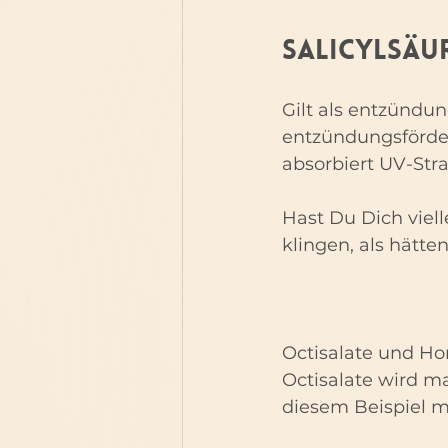
Salicylsäu
Gilt als entzünd
entzündungsfördern
absorbiert UV-Str
Hast Du Dich viel
klingen, als hätte
Octisalate und Ho
Octisalate wird ma
diesem Beispiel m