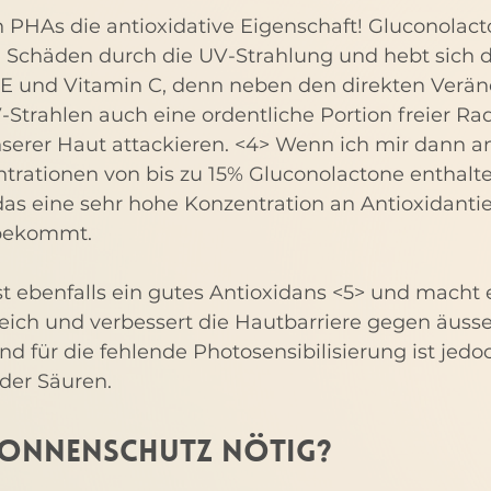
n PHAs die antioxidative Eigenschaft! Gluconolact
n Schäden durch die UV-Strahlung und hebt sich d
 E und Vitamin C, denn neben den direkten Verä
Strahlen auch eine ordentliche Portion freier Radi
serer Haut attackieren. <4> Wenn ich mir dann a
trationen von bis zu 15% Gluconolactone enthalte
 das eine sehr hohe Konzentration an Antioxidantien
 bekommt.
st ebenfalls ein gutes Antioxidans <5> und macht 
eich und verbessert die Hautbarriere gegen äusser
 für die fehlende Photosensibilisierung ist jedo
 der Säuren.
Sonnenschutz nötig?