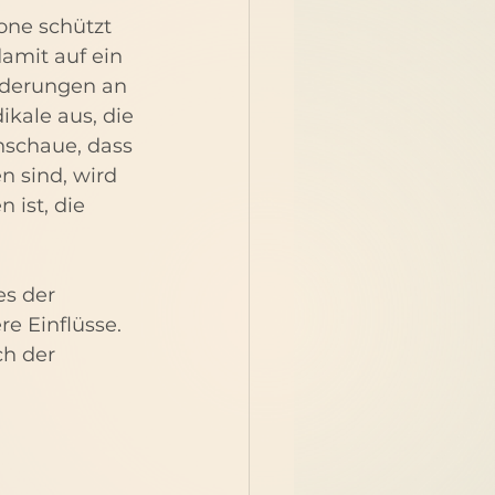
one schützt 
amit auf ein 
nderungen an 
kale aus, die 
nschaue, dass 
n sind, wird 
 ist, die 
es der 
e Einflüsse. 
ch der 