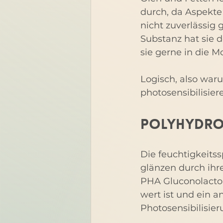
durch, da Aspekte i
nicht zuverlässig
Substanz hat sie 
sie gerne in die 
Logisch, also war
photosensibilisie
Polyhydro
Die feuchtigkeit
glänzen durch ihr
PHA Gluconolacton
wert ist und ein 
Photosensibilisie