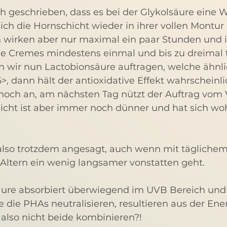
h geschrieben, dass es bei der Glykolsäure eine 
sich die Hornschicht wieder in ihrer vollen Montur
n wirken aber nur maximal ein paar Stunden und 
e Cremes mindestens einmal und bis zu dreimal t
 wir nun Lactobionsäure auftragen, welche ähnlic
>, dann hält der antioxidative Effekt wahrscheinli
och an, am nächsten Tag nützt der Auftrag vom V
icht ist aber immer noch dünner und hat sich woh
also trotzdem angesagt, auch wenn mit täglichem
 Altern ein wenig langsamer vonstatten geht.
säure absorbiert überwiegend im UVB Bereich und
ie die PHAs neutralisieren, resultieren aus der Ene
also nicht beide kombinieren?!