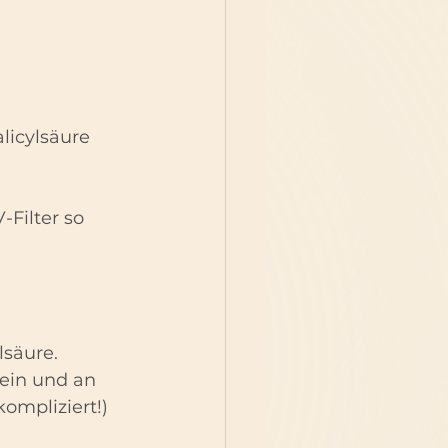
licylsäure 
Filter so 
säure. 
sein und an 
ompliziert!)