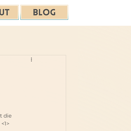
 die 
 <1>