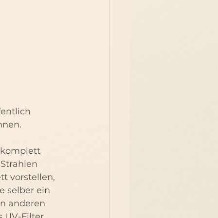
entlich 
nnen.
 komplett 
Strahlen 
t vorstellen, 
 selber ein 
 in anderen 
 UV-Filter 