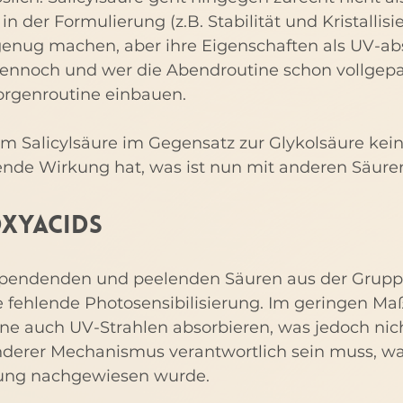
n der Formulierung (z.B. Stabilität und Kristallisie
 genug machen, aber ihre Eigenschaften als UV-ab
dennoch und wer die Abendroutine schon vollgepa
Morgenroutine einbauen.
um Salicylsäure im Gegensatz zur Glykolsäure kein
rende Wirkung hat, was ist nun mit anderen Säure
xyacids
sspendenden und peelenden Säuren aus der Grupp
e fehlende Photosensibilisierung. Im geringen Ma
e auch UV-Strahlen absorbieren, was jedoch nic
anderer Mechanismus verantwortlich sein muss, w
rung nachgewiesen wurde.