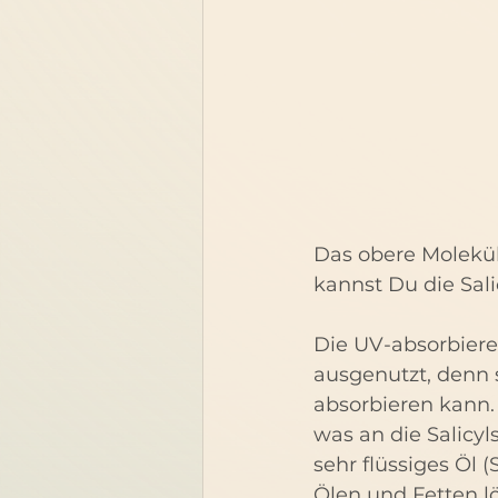
Das obere Molekül i
kannst Du die Sali
Die UV-absorbiere
ausgenutzt, denn 
absorbieren kann. 
was an die Salicyl
sehr flüssiges Öl (
Ölen und Fetten lö