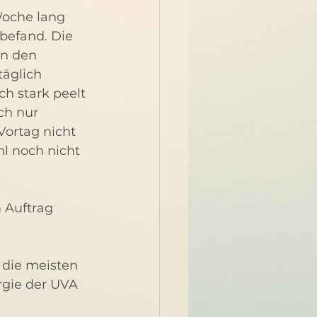
Woche lang 
 befand. Die 
in den 
äglich 
h stark peelt 
ch nur 
ortag nicht 
l noch nicht 
 Auftrag 
 die meisten 
rgie der UVA 