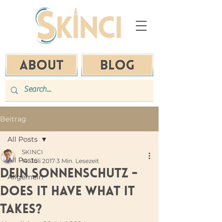
Beitrag
All Posts
SKINCI
All Posts
14. Juli 2017
3 Min. Lesezeit
Dein Sonnenschutz -
Allgemein
Does it have what it
takes?