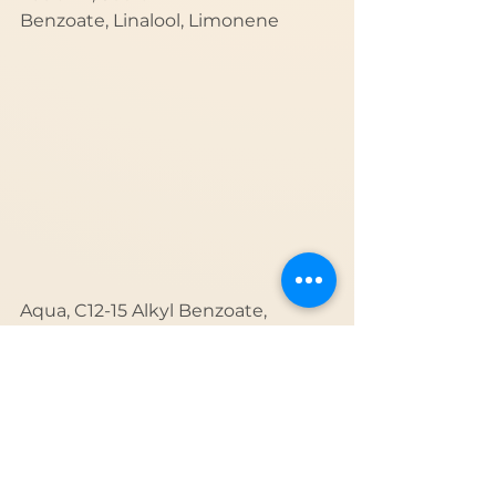
Benzoate, Linalool, Limonene
Aqua, C12-15 Alkyl Benzoate, 
Arginine, Phenylbenzimidazole 
Sulfonic Acid, Disodium Phenyl 
Dibenzimidazole Tetrasulfonate, 
Bis-Ethylhexyloxyphenol 
Methoxyphenyl Triazine, Titanium 
Dioxide (nano), Hexylene Glycol, 